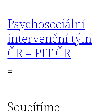
Přeskočit
na
Psychosociální
obsah
intervenční tým
ČR – PIT ČR
Soucítíme