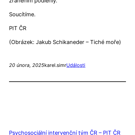
zraněním podlehly.
Soucítíme.
PIT ČR
(Obrázek: Jakub Schikaneder – Tiché moře)
20 února, 2025
karel.simr
Události
Psychosociální intervenční tým ČR – PIT ČR