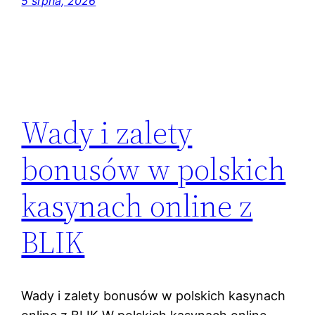
5 srpna, 2026
Wady i zalety
bonusów w polskich
kasynach online z
BLIK
Wady i zalety bonusów w polskich kasynach