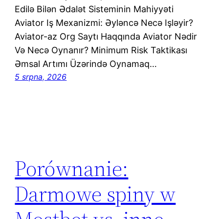
Edilə Bilən Ədalət Sisteminin Mahiyyəti
Aviator Iş Mexanizmi: Əyləncə Necə Işləyir?
Aviator-az Org Saytı Haqqında Aviator Nədir
Və Necə Oynanır? Minimum Risk Taktikası
Əmsal Artımı Üzərində Oynamaq…
5 srpna, 2026
Porównanie:
Darmowe spiny w