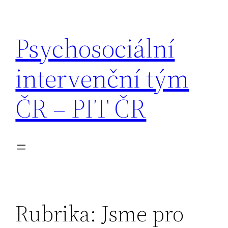
Přeskočit
na
Psychosociální
obsah
intervenční tým
ČR – PIT ČR
Rubrika:
Jsme pro