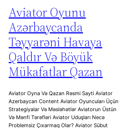
Aviator Oyunu
Azərbaycanda
Təyyarəni Havaya
Qaldır Və Böyük
Mükafatlar Qazan
Aviator Oyna Və Qazan Rəsmi Sayti Aviator
Azerbaycan Content Aviator Oyuncuları Üçün
Strategiyalar Və Məsləhətlər Aviatorun Üstün
Və Mənfi Tərəfləri Aviator Uduşları Necə
Problemsiz Çıxarmaq Olar? Aviator Sübut