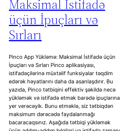
Maksimal İstifadə
üçün İpuçları və
Sırları
Pinco App Yükləmə: Maksimal İstifadə üçün
İpuçları və Sırları Pinco aplikasiyası,
istifadəçilərinə müxtəlif funksiyalar təqdim
edərək həyatlarını daha da asanlaşdırır. Bu
yazıda, Pinco tətbiqini effektiv şəkildə necə
yükləmək və istifadə etmək barədə ipuçlarına
yer verəcəyik. Bunu etməklə, siz tətbiqdən
maksimum dərəcədə faydalanmağı
bacaracaqsınız. Aşağıda tətbiqi yükləmək
üçün addım-addım bılgiləri və istifadə zamanı