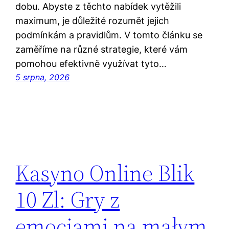
dobu. Abyste z těchto nabídek vytěžili
maximum, je důležité rozumět jejich
podmínkám a pravidlům. V tomto článku se
zaměříme na různé strategie, které vám
pomohou efektivně využívat tyto…
5 srpna, 2026
Kasyno Online Blik
10 Zl: Gry z
emocjami na małym