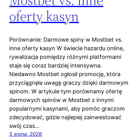
Mostbet vs. inne
oferty kasyn
Porównanie: Darmowe spiny w Mostbet vs.
inne oferty kasyn W świecie hazardu online,
rywalizacja pomiędzy różnymi platformami
staje się coraz bardziej intensywna.
Niedawno Mostbet ogłosił promocję, która
przyciągnęła uwagę graczy dzięki darmowym
spinom. W artykule tym porównamy ofertę
darmowych spinów w Mostbet z innymi
popularnymi kasynami, aby pomóc graczom
zdecydować, gdzie najlepiej zainwestować
swój czas…
5 srpna, 2026