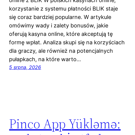
online z BLIK W polskich kasynach online,
korzystanie z systemu płatności BLIK staje
się coraz bardziej popularne. W artykule
omówimy wady i zalety bonusów, jakie
oferują kasyna online, które akceptują tę
formę wpłat. Analiza skupi się na korzyściach
dla graczy, ale również na potencjalnych
pułapkach, na które warto…
5 srpna, 2026
Pinco App Yükləmə: