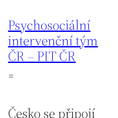
Přeskočit
na
Psychosociální
obsah
intervenční tým
ČR – PIT ČR
Česko se připojí