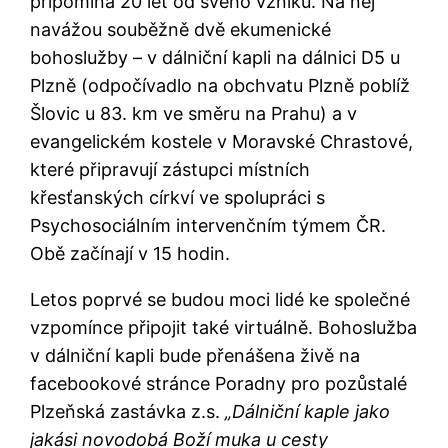
připomíná 20 let od svého vzniku. Na něj
navážou souběžně dvě ekumenické
bohoslužby – v dálniční kapli na dálnici D5 u
Plzně (odpočívadlo na obchvatu Plzně poblíž
Šlovic u 83. km ve směru na Prahu) a v
evangelickém kostele v Moravské Chrastové,
které připravují zástupci místních
křesťanských církví ve spolupráci s
Psychosociálním intervenčním týmem ČR.
Obě začínají v 15 hodin.
Letos poprvé se budou moci lidé ke společné
vzpomínce připojit také virtuálně. Bohoslužba
v dálniční kapli bude přenášena živě na
facebookové stránce Poradny pro pozůstalé
Plzeňská zastávka z.s.
„Dálniční kaple jako
jakási novodobá Boží muka u cesty