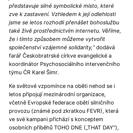
představuje silné symbolické místo, které
zve k zastavení. Vzhledem k její odlehlosti
jsme se letos rozhodli přenášet bohoslužbu
také živě prostřednictvím internetu. Věříme,
že i tímto způsobem můžeme vytvořit
společenství vzájemné solidarity,“
dodává
farář Českobratrské církve evangelické a
koordinátor Psychosociálního intervenčního
týmu ĆR Karel Šimr.
Ke světové vzpomínce na oběti nehod se i
letos připojují mezinárodní organizace,
včetně Evropské federace obětí silničního
provozu (známé pod zkratkou FEVR), která
ve své kampani přichází s konceptem
osobních příběhů TOHO DNE („THAT DAY“),