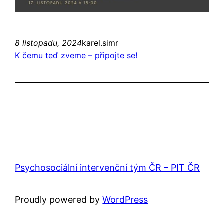
8 listopadu, 2024
karel.simr
K čemu teď zveme – připojte se!
Psychosociální intervenční tým ČR – PIT ČR
Proudly powered by
WordPress