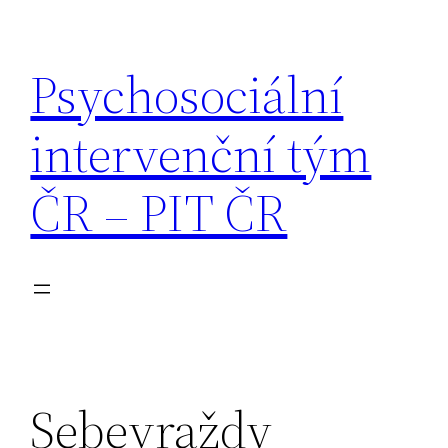
Přeskočit
na
Psychosociální
obsah
intervenční tým
ČR – PIT ČR
Sebevraždy